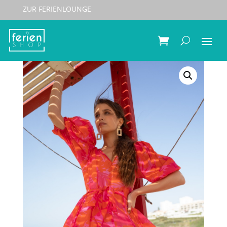
ZUR FERIENLOUNGE
Start
/
Textilien
/ Kleid aus bedruckter Lyocell-Seide