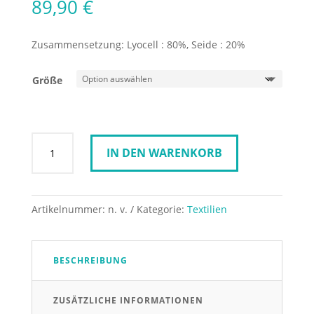
89,90
€
Zusammensetzung:
Lyocell : 80%, Seide : 20%
Größe
Kleid
IN DEN WARENKORB
aus
bedruckter
Lyocell-
Seide
Artikelnummer:
n. v.
Kategorie:
Textilien
Menge
BESCHREIBUNG
ZUSÄTZLICHE INFORMATIONEN