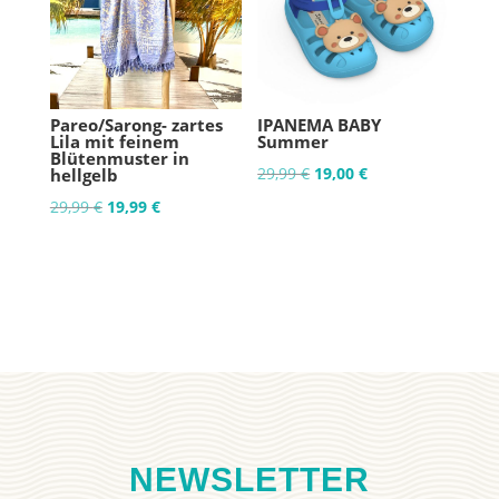
Pareo/Sarong- zartes
IPANEMA BABY
Lila mit feinem
Summer
Blütenmuster in
Ursprünglicher
Aktueller
29,99
€
19,00
€
hellgelb
Preis
Preis
Ursprünglicher
Aktueller
29,99
€
19,99
€
war:
ist:
Preis
Preis
29,99 €
19,00 €.
war:
ist:
29,99 €
19,99 €.
NEWSLETTER