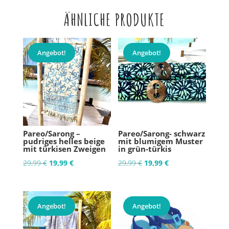
ÄHNLICHE PRODUKTE
Angebot!
Angebot!
Pareo/Sarong –
Pareo/Sarong- schwarz
pudriges helles beige
mit blumigem Muster
mit türkisen Zweigen
in grün-türkis
Ursprünglicher
Aktueller
Ursprünglicher
Aktueller
29,99
€
19,99
€
29,99
€
19,99
€
Preis
Preis
Preis
Preis
war:
ist:
war:
ist:
29,99 €
19,99 €.
29,99 €
19,99 €.
Angebot!
Angebot!