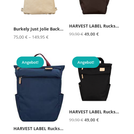
HARVEST LABEL Rucksack KUJU
Burkely Just Jolie Backpack Cros...
Ursprünglicher
Aktueller
99,90
€
49,00
€
75,00
€
–
149,95
€
Preis
Preis
war:
ist:
99,90 €
49,00 €.
Angebot!
Angebot!
HARVEST LABEL Rucksack KUJU Schwarz
Ursprünglicher
Aktueller
99,90
€
49,00
€
Preis
Preis
HARVEST LABEL Rucksack KUJU Blau