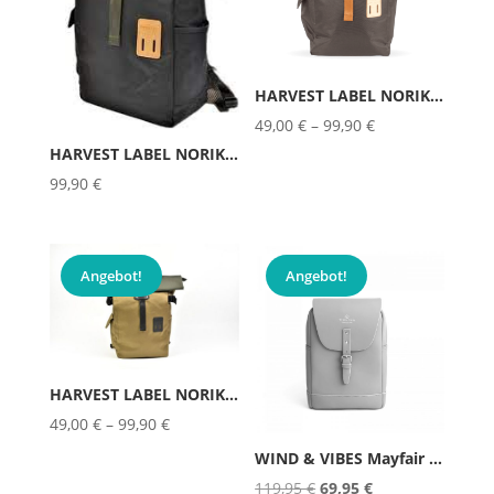
HARVEST LABEL NORIKURA Rolltop-R...
49,00
€
–
99,90
€
HARVEST LABEL NORIKURA Rolltop-R...
99,90
€
Angebot!
Angebot!
HARVEST LABEL NORIKURA Rolltop-R...
49,00
€
–
99,90
€
WIND & VIBES Mayfair Vegan ...
Ursprünglicher
Aktueller
119,95
€
69,95
€