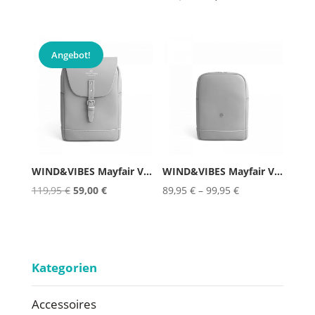
Preis
Preis
war:
ist:
119,95 €
69,95 €.
Angebot!
WIND&VIBES Mayfair Vegan St...
WIND&VIBES Mayfair Vegan St...
Ursprünglicher
Aktueller
119,95
€
59,00
€
89,95
€
–
99,95
€
Preis
Preis
war:
ist:
119,95 €
59,00 €.
Kategorien
Accessoires