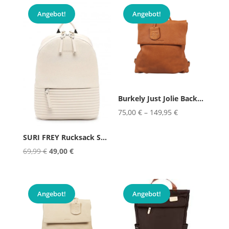
69,99 €
49,00 €.
Angebot!
Angebot!
Burkely Just Jolie Backpack Cros...
75,00
€
–
149,95
€
SURI FREY Rucksack SURI Sports J...
Ursprünglicher
Aktueller
69,99
€
49,00
€
Preis
Preis
war:
ist:
69,99 €
49,00 €.
Angebot!
Angebot!