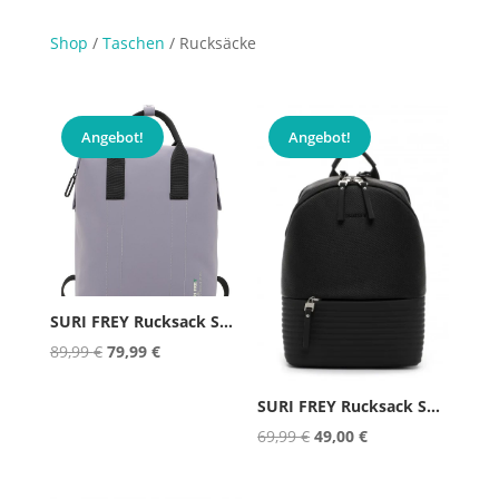
Shop
/
Taschen
/ Rucksäcke
Angebot!
Angebot!
SURI FREY Rucksack SURI Green La...
Ursprünglicher
Aktueller
89,99
€
79,99
€
Preis
Preis
SURI FREY Rucksack SURI Sports J...
war:
ist:
Ursprünglicher
Aktueller
69,99
€
49,00
€
89,99 €
79,99 €.
Preis
Preis
war:
ist: