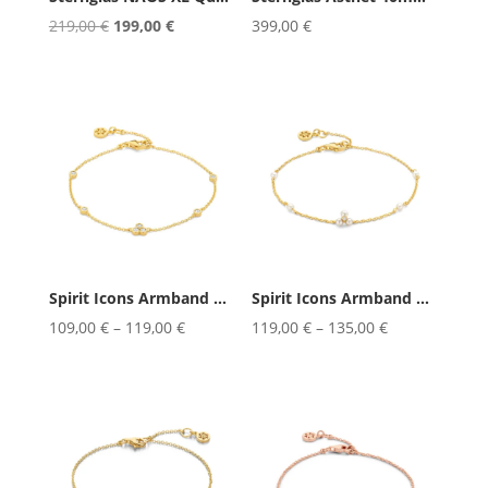
Ursprünglicher
Aktueller
219,00
€
199,00
€
399,00
€
Preis
Preis
war:
ist:
219,00 €
199,00 €.
Spirit Icons Armband Alma 17/19cm
Spirit Icons Armband Alma Pearl ...
109,00
€
–
119,00
€
119,00
€
–
135,00
€