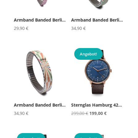
Armband Banded Berlin Simpliciti...
Armband Banded Berlin Wonderland...
29,90
€
34,90
€
Angebot!
Armband Banded Berlin Wonderland...
Sternglas Hamburg 42mm in Bronze...
Ursprünglicher
Aktueller
34,90
€
299,00
€
199,00
€
Preis
Preis
war:
ist:
299,00 €
199,00 €.