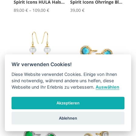
Spirit Icons HULA Halskette R...
Spirit Icons Ohrringe Bloom
89,00
€
–
109,00
€
39,00
€
Wir verwenden Cookies!
Diese Website verwendet Cookies. Einige von Ihnen
sind notwendig, während andere uns helfen, diese
Spirit Icons Ohrringe Confetti P...
Spirit Icons Ohrringe Euphoria Blue
Webseite und Ihr Erlebnis zu verbessern.
Auswählen
126,00
€
99,00
€
Akzeptieren
Ablehnen