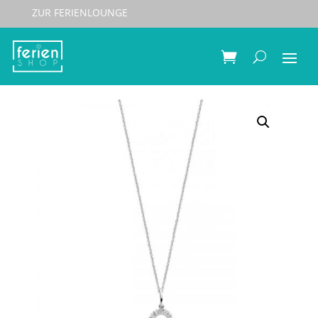
ZUR FERIENLOUNGE
Start
/
Schmuck
/
Halsketten
/ Spirit Icons Halskette
PEAK – 45cm