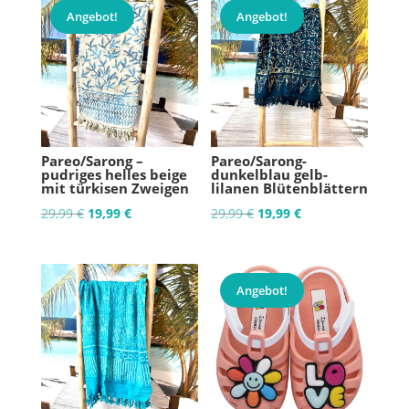
Angebot!
Angebot!
Pareo/Sarong –
Pareo/Sarong-
pudriges helles beige
dunkelblau gelb-
mit türkisen Zweigen
lilanen Blütenblättern
Ursprünglicher
Aktueller
Ursprünglicher
Aktueller
29,99
€
19,99
€
29,99
€
19,99
€
Preis
Preis
Preis
Preis
war:
ist:
war:
ist:
29,99 €
19,99 €.
29,99 €
19,99 €.
Angebot!