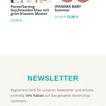
Pareo/Sarong-
IPANEMA BABY
leuchtendes blau mit
Summer
grün-blauem Muster
Ursprünglicher
Aktueller
29,99
€
15,00
€
29,99
€
Preis
Preis
war:
ist:
29,99 €
15,00 €.
NEWSLETTER
Registriere Dich für unseren Newsletter und erhalte
einmalig
10% Rabatt
auf das gesamte Ferienshop-
Sortiment.