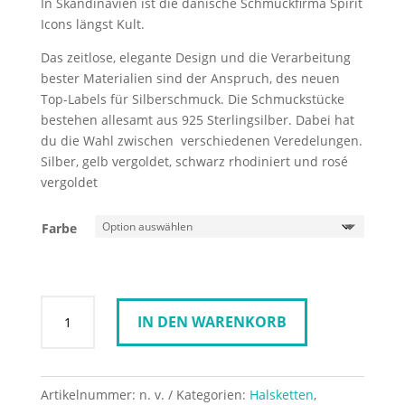
In Skandinavien ist die dänische Schmuckfirma Spirit
Icons längst Kult.
Das zeitlose, elegante Design und die Verarbeitung
bester Materialien sind der Anspruch, des neuen
Top-Labels für Silberschmuck. Die Schmuckstücke
bestehen allesamt aus 925 Sterlingsilber. Dabei hat
du die Wahl zwischen verschiedenen Veredelungen.
Silber, gelb vergoldet, schwarz rhodiniert und rosé
vergoldet
Farbe
Spirit
IN DEN WARENKORB
Icons
Halskette
EYE
45cm
Artikelnummer:
n. v.
Kategorien:
Halsketten
,