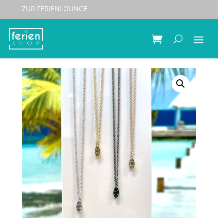
ZUR FERIENLOUNGE
Start
/
Schmuck
/
Halsketten
/ Spirit Icons Halskette
EYE 45cm