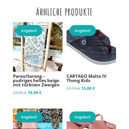
ÄHNLICHE PRODUKTE
Angebot!
Angebot!
Pareo/Sarong –
CARTAGO Malta IV
pudriges helles beige
Thong Kids
mit türkisen Zweigen
Ursprünglicher
Aktueller
27,99
€
15,00
€
Ursprünglicher
Aktueller
29,99
€
19,99
€
Preis
Preis
Preis
Preis
war:
ist:
war:
ist:
27,99 €
15,00 €.
29,99 €
19,99 €.
Angebot!
Angebot!