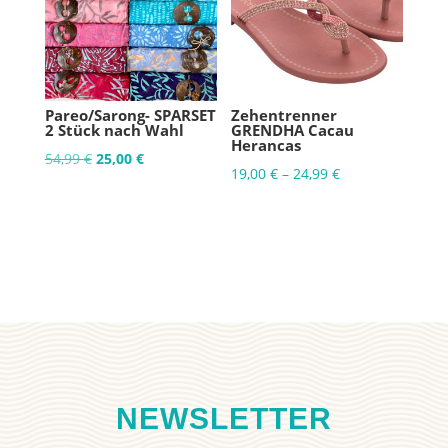
Pareo/Sarong- SPARSET
Zehentrenner
2 Stück nach Wahl
GRENDHA Cacau
Herancas
Ursprünglicher
Aktueller
54,99
€
25,00
€
19,00
€
–
24,99
€
Preis
Preis
war:
ist:
54,99 €
25,00 €.
NEWSLETTER