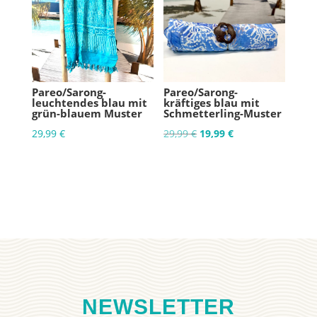
Pareo/Sarong-
Pareo/Sarong-
leuchtendes blau mit
kräftiges blau mit
grün-blauem Muster
Schmetterling-Muster
Ursprünglicher
Aktueller
29,99
€
29,99
€
19,99
€
Preis
Preis
war:
ist:
29,99 €
19,99 €.
NEWSLETTER