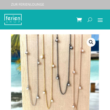
ZUR FERIENLOUNGE
Start
/
Schmuck
/
Halsketten
/ Spirit Icons Halskette
GEM – 45cm