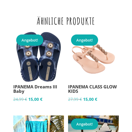
ÄHNLICHE PRODUKTE
Angebot!
Angebot!
IPANEMA Dreams III
IPANEMA CLASS GLOW
Baby
KIDS
Ursprünglicher
Aktueller
Ursprünglicher
Aktueller
24,99
€
15,00
€
27,99
€
15,00
€
Preis
Preis
Preis
Preis
war:
ist:
war:
ist:
24,99 €
15,00 €.
27,99 €
15,00 €.
Angebot!