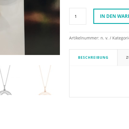
Spirit
IN DEN WA
Icons
PEACOCK
Halskette
-
Artikelnummer:
n. v.
Kategor
70cm
Menge
BESCHREIBUNG
Z