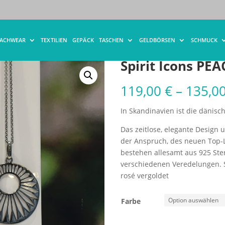
ACOCK Halskette – 70cm
EACHWEAR
TEXTILIEN
GEPÄCK
TASCHEN
GELDBÖRSEN
SCHMUCK
Spirit Icons PE
119,00
€
–
135,0
In Skandinavien ist die dänisch
Das zeitlose, elegante Design 
der Anspruch, des neuen Top-
bestehen allesamt aus 925 Ste
verschiedenen Veredelungen. Si
rosé vergoldet
Farbe