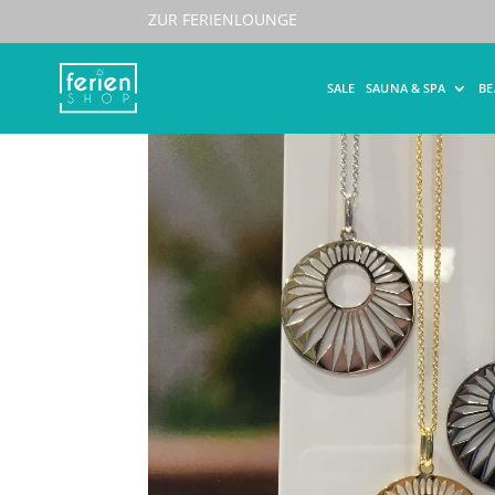
ZUR FERIENLOUNGE
Start
/
Schmuck
/
Halsketten
/ Spirit Icons PE
SALE
SAUNA & SPA
B