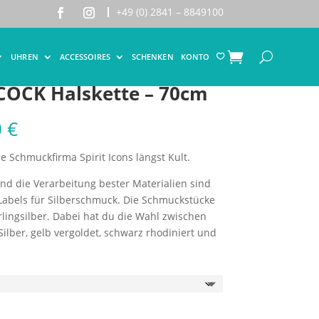
+49 (0) 2841 – 8849100
UHREN
ACCESSOIRES
SCHENKEN
KONTO

ACOCK Halskette – 70cm
0
€
e Schmuckfirma Spirit Icons längst Kult.
und die Verarbeitung bester Materialien sind
Labels für Silberschmuck. Die Schmuckstücke
rlingsilber. Dabei hat du die Wahl zwischen
lber, gelb vergoldet, schwarz rhodiniert und