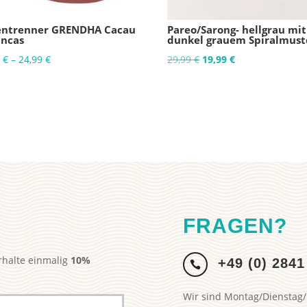
entrenner GRENDHA Cacau
Pareo/Sarong- hellgrau mit
ancas
dunkel grauem Spiralmust
Ursprünglicher
Aktueller
0
€
–
24,99
€
29,99
€
19,99
€
Preis
Preis
war:
ist:
29,99 €
19,99 €.
FRAGEN?
rhalte einmalig
10%
+49 (0) 2841

.
Wir sind Montag/Dienstag/