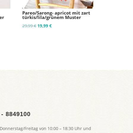
Pareo/Sarong- apricot mit zart
er
türkis/lila/grünem Muster
Ursprünglicher
Aktueller
29,99
€
19,99
€
Preis
Preis
war:
ist:
29,99 €
19,99 €.
 - 8849100
Donnerstag/Freitag von 10:00 – 18:30 Uhr und