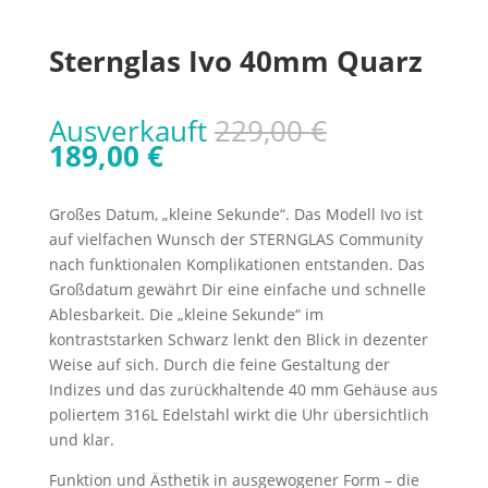
Sternglas Ivo 40mm Quarz
Ursprünglic
Ausverkauft
229,00
€
Aktueller
Preis
189,00
€
Preis
war:
ist:
229,00 €
Großes Datum, „kleine Sekunde“. Das Modell Ivo ist
189,00 €.
auf vielfachen Wunsch der STERNGLAS Community
nach funktionalen Komplikationen entstanden. Das
Großdatum gewährt Dir eine einfache und schnelle
Ablesbarkeit. Die „kleine Sekunde“ im
kontraststarken Schwarz lenkt den Blick in dezenter
Weise auf sich. Durch die feine Gestaltung der
Indizes und das zurückhaltende 40 mm Gehäuse aus
poliertem 316L Edelstahl wirkt die Uhr übersichtlich
und klar.
Funktion und Ästhetik in ausgewogener Form – die