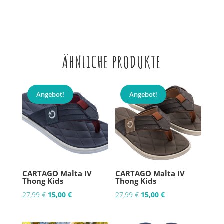
ÄHNLICHE PRODUKTE
Angebot!
Angebot!
CARTAGO Malta IV
CARTAGO Malta IV
Thong Kids
Thong Kids
Ursprünglicher
Aktueller
Ursprünglicher
Aktueller
27,99
€
15,00
€
27,99
€
15,00
€
Preis
Preis
Preis
Preis
war:
ist:
war:
ist: