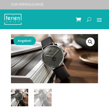
ZUR FERIENLOUNGE
Start
/
Schmuck & Uhren
/
Uhren
/
Damen-Uhren
/
Sternglas Ivo 40mm Quarz
Angebot!