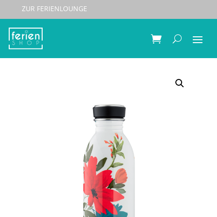
ZUR FERIENLOUNGE
Start
/
Accessoires
/
Trinkflaschen
/ 24Bottles Urban
Cara 500ml & 1000ml