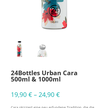
24Bottles Urban Cara
500ml & 1000ml
19,90
€
–
24,90
€
Cara skizziert eine neu erfundene Tradition, die die