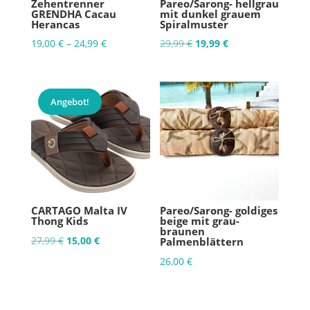
Zehentrenner
Pareo/Sarong- hellgrau
GRENDHA Cacau
mit dunkel grauem
Herancas
Spiralmuster
Ursprünglicher
Aktueller
19,00
€
–
24,99
€
29,99
€
19,99
€
Preis
Preis
war:
ist:
29,99 €
19,99 €.
Angebot!
CARTAGO Malta IV
Pareo/Sarong- goldiges
Thong Kids
beige mit grau-
braunen
Ursprünglicher
Aktueller
27,99
€
15,00
€
Palmenblättern
Preis
Preis
26,00
€
war:
ist:
27,99 €
15,00 €.