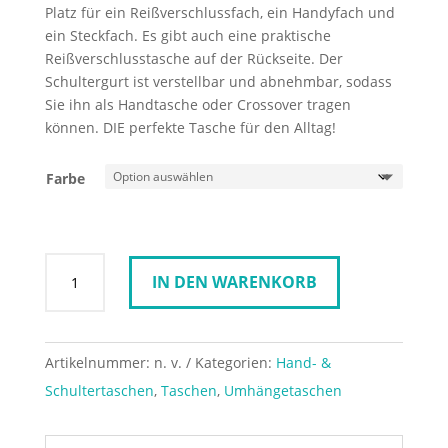
Platz für ein Reißverschlussfach, ein Handyfach und
ein Steckfach. Es gibt auch eine praktische
Reißverschlusstasche auf der Rückseite. Der
Schultergurt ist verstellbar und abnehmbar, sodass
Sie ihn als Handtasche oder Crossover tragen
können. DIE perfekte Tasche für den Alltag!
Farbe
Burkely
IN DEN WARENKORB
Just
Jolie
Wide
Tote
Artikelnummer:
n. v.
Kategorien:
Hand- &
Menge
Schultertaschen
,
Taschen
,
Umhängetaschen