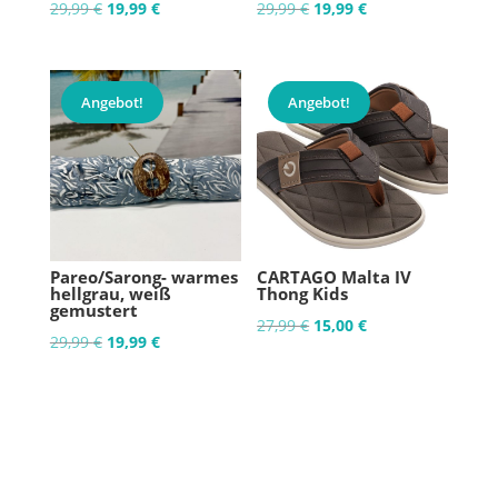
Ursprünglicher
Aktueller
Ursprünglicher
Aktueller
29,99
€
19,99
€
29,99
€
19,99
€
Preis
Preis
Preis
Preis
war:
ist:
war:
ist:
29,99 €
19,99 €.
29,99 €
19,99 €.
Angebot!
Angebot!
Pareo/Sarong- warmes
CARTAGO Malta IV
hellgrau, weiß
Thong Kids
gemustert
Ursprünglicher
Aktueller
27,99
€
15,00
€
Ursprünglicher
Aktueller
29,99
€
19,99
€
Preis
Preis
Preis
Preis
war:
ist:
war:
ist:
27,99 €
15,00 €.
29,99 €
19,99 €.