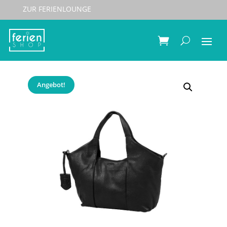
ZUR FERIENLOUNGE
Start
/
Taschen
/
Umhängetaschen
/ Burkely Just Jolie
Wide Tote
Angebot!