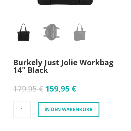
Burkely Just Jolie Workbag
14″ Black
Ursprünglicher
Aktueller
179,95
€
159,95
€
Preis
Preis
war:
ist:
Burkely
179,95 €
159,95 €.
IN DEN WARENKORB
Just
Jolie
Workbag
14"