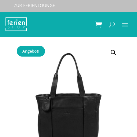
ZUR FERIENLOUNGE
Start
/
Taschen
/
Hand- & Schultertaschen
/ Burkely
Just Jolie Workbag 14″ Black
Angebot!