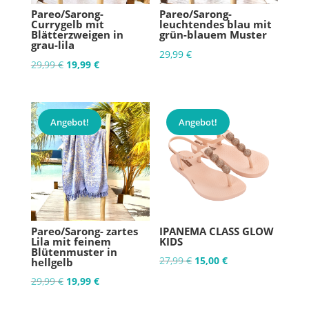
Pareo/Sarong-
Pareo/Sarong-
Currygelb mit
leuchtendes blau mit
Blätterzweigen in
grün-blauem Muster
grau-lila
29,99
€
Ursprünglicher
Aktueller
29,99
€
19,99
€
Preis
Preis
war:
ist:
29,99 €
19,99 €.
Angebot!
Angebot!
Pareo/Sarong- zartes
IPANEMA CLASS GLOW
Lila mit feinem
KIDS
Blütenmuster in
Ursprünglicher
Aktueller
27,99
€
15,00
€
hellgelb
Preis
Preis
Ursprünglicher
Aktueller
29,99
€
19,99
€
war:
ist:
Preis
Preis