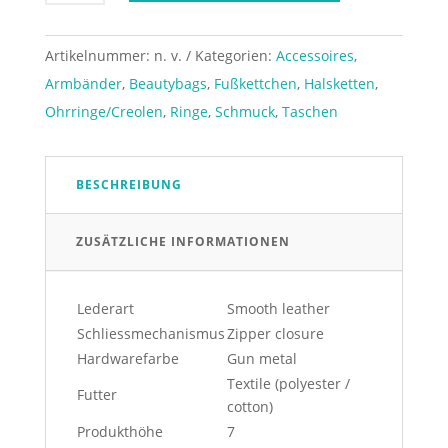
Meghan
Schmuck-
Box
Artikelnummer:
n. v.
Kategorien:
Accessoires
,
Menge
Armbänder
,
Beautybags
,
Fußkettchen
,
Halsketten
,
Ohrringe/Creolen
,
Ringe
,
Schmuck
,
Taschen
BESCHREIBUNG
ZUSÄTZLICHE INFORMATIONEN
Lederart
Smooth leather
Schliessmechanismus
Zipper closure
Hardwarefarbe
Gun metal
Textile (polyester /
Futter
cotton)
Produkthöhe
7