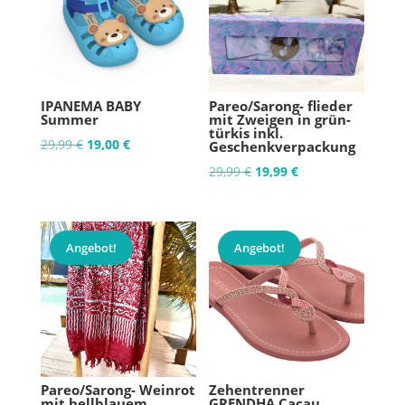
IPANEMA BABY
Pareo/Sarong- flieder
Summer
mit Zweigen in grün-
türkis inkl.
Ursprünglicher
Aktueller
29,99
€
19,00
€
Geschenkverpackung
Preis
Preis
Ursprünglicher
Aktueller
29,99
€
19,99
€
war:
ist:
Preis
Preis
29,99 €
19,00 €.
war:
ist:
29,99 €
19,99 €.
Angebot!
Angebot!
Pareo/Sarong- Weinrot
Zehentrenner
mit hellblauem
GRENDHA Cacau