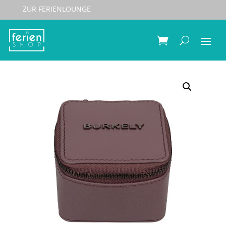
ZUR FERIENLOUNGE
Start
/
Accessoires
/
Beautybags
/ BURKELY Modest
Meghan Schmuck-Box