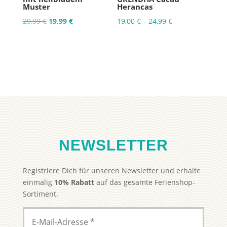
Muster
Herancas
Ursprünglicher
Aktueller
29,99
€
19,99
€
19,00
€
–
24,99
€
Preis
Preis
war:
ist:
29,99 €
19,99 €.
NEWSLETTER
Registriere Dich für unseren Newsletter und erhalte
einmalig
10% Rabatt
auf das gesamte Ferienshop-
Sortiment.