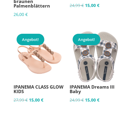
braunen
Ursprünglicher
Aktueller
24,99
€
15,00
€
Palmenblättern
Preis
Preis
26,00
€
war:
ist:
24,99 €
15,00 €.
Angebot!
Angebot!
IPANEMA CLASS GLOW
IPANEMA Dreams III
KIDS
Baby
Ursprünglicher
Aktueller
Ursprünglicher
Aktueller
27,99
€
15,00
€
24,99
€
15,00
€
Preis
Preis
Preis
Preis
war:
ist:
war:
ist:
27,99 €
15,00 €.
24,99 €
15,00 €.