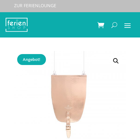
ZUR FERIENLOUNGE
Start
/
Taschen
/
Wechsel-Flaps Wind&Vibes
/ Wind &
Vibes Wechselklappe M Metallic Leder Python
Roségold
Angebot!