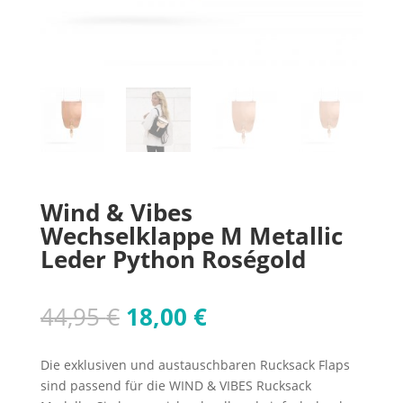
Wind & Vibes
Wechselklappe M Metallic
Leder Python Roségold
Ursprünglicher
Aktueller
44,95
€
18,00
€
Preis
Preis
war:
ist:
Die exklusiven und austauschbaren Rucksack Flaps
44,95 €
18,00 €.
sind passend für die WIND & VIBES Rucksack