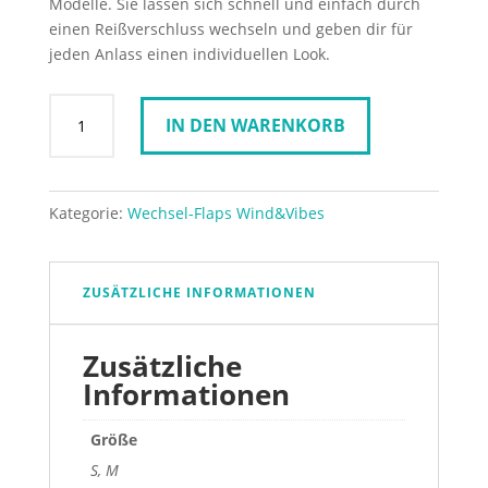
Modelle. Sie lassen sich schnell und einfach durch
einen Reißverschluss wechseln und geben dir für
jeden Anlass einen individuellen Look.
Wind
IN DEN WARENKORB
&
Vibes
Wechselklappe
M
Kategorie:
Wechsel-Flaps Wind&Vibes
Metallic
Leder
Python
ZUSÄTZLICHE INFORMATIONEN
Roségold
Menge
Zusätzliche
Informationen
Größe
S, M