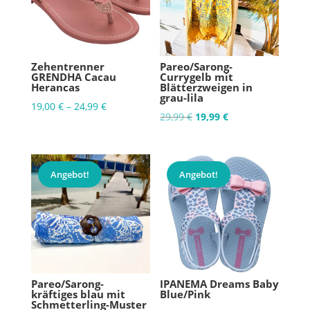
Zehentrenner
Pareo/Sarong-
GRENDHA Cacau
Currygelb mit
Herancas
Blätterzweigen in
grau-lila
19,00
€
–
24,99
€
Ursprünglicher
Aktueller
29,99
€
19,99
€
Preis
Preis
war:
ist:
29,99 €
19,99 €.
Angebot!
Angebot!
Pareo/Sarong-
IPANEMA Dreams Baby
kräftiges blau mit
Blue/Pink
Schmetterling-Muster