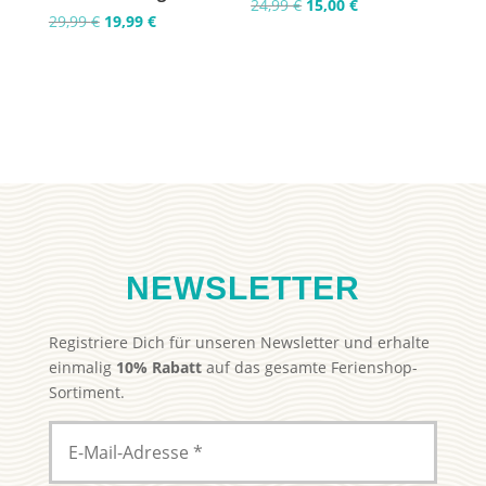
Ursprünglicher
Aktueller
24,99
€
15,00
€
Ursprünglicher
Aktueller
29,99
€
19,99
€
Preis
Preis
Preis
Preis
war:
ist:
war:
ist:
24,99 €
15,00 €.
29,99 €
19,99 €.
NEWSLETTER
Registriere Dich für unseren Newsletter und erhalte
einmalig
10% Rabatt
auf das gesamte Ferienshop-
Sortiment.