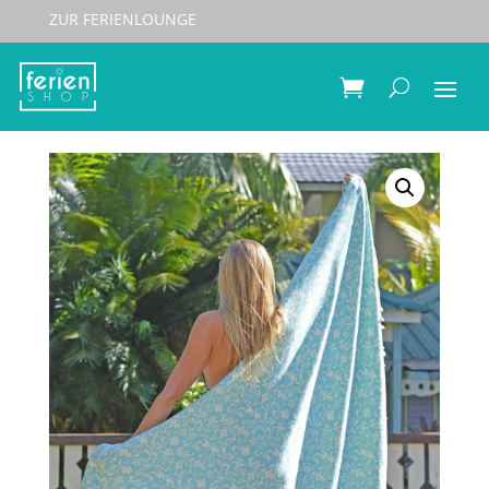
ZUR FERIENLOUNGE
Start
/
Sauna & Spa
/
Hammam Towels
/
Hammamtowel Flower Turqoise