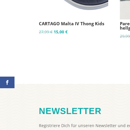
CARTAGO Malta IV Thong Kids
Pare
hell
Ursprünglicher
Aktueller
27,99
€
15,00
€
29,9
Preis
Preis
war:
ist:
27,99 €
15,00 €.
NEWSLETTER
Registriere Dich für unseren Newsletter und e