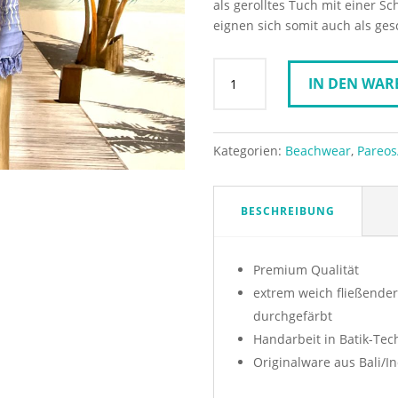
als gerolltes Tuch mit einer Sc
eignen sich somit auch als ge
Pareo/Sarong-
IN DEN WA
zartes
Lila
mit
feinem
Kategorien:
Beachwear
,
Pareos
Blütenmuster
in
hellgelb
BESCHREIBUNG
Menge
Premium Qualität
extrem weich fließender
durchgefärbt
Handarbeit in Batik-Tec
Originalware aus Bali/I