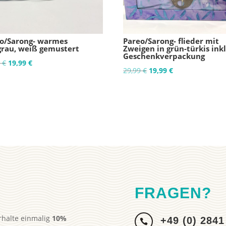
o/Sarong- warmes
Pareo/Sarong- flieder mit
grau, weiß gemustert
Zweigen in grün-türkis inkl
Geschenkverpackung
Ursprünglicher
Aktueller
9
€
19,99
€
Ursprünglicher
Aktueller
29,99
€
19,99
€
Preis
Preis
Preis
Preis
war:
ist:
war:
ist:
29,99 €
19,99 €.
29,99 €
19,99 €.
FRAGEN?
rhalte einmalig
10%
+49 (0) 2841
