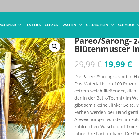
ong- zartes Lila mit feinem Blütenmuster in hellgelb
EACHWEAR
TEXTILIEN
GEPÄCK
TASCHEN
GELDBÖRSEN
SCHMUCK
Pareo/Sarong- z
Blütenmuster in
Ursprüng
A
29,99
€
19,99
€
Preis
P
war:
is
Die Pareos/Sarongs– sind in Ha
29,99 €
19
Das Material ist zu 100 Prozent
extrem weich fließender, dicht
der in der Batik-Technik im W
gibt somit keine „linke“ Seite.
Farben werden per Hand gemis
Abweichungen von den im Fot
zahlreichen Wasch- und Trockn
Jahre ihre Farbbrillianz. Die 