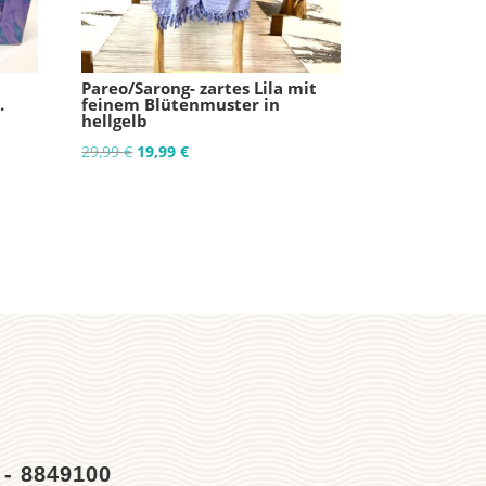
Pareo/Sarong- zartes Lila mit
.
feinem Blütenmuster in
hellgelb
Ursprünglicher
Aktueller
29,99
€
19,99
€
Preis
Preis
war:
ist:
29,99 €
19,99 €.
 - 8849100