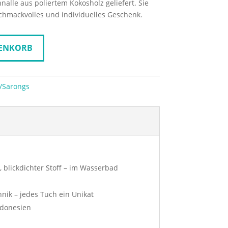
hnalle aus poliertem Kokosholz geliefert. Sie
schmackvolles und individuelles Geschenk.
RENKORB
/Sarongs
, blickdichter Stoff – im Wasserbad
hnik – jedes Tuch ein Unikat
ndonesien