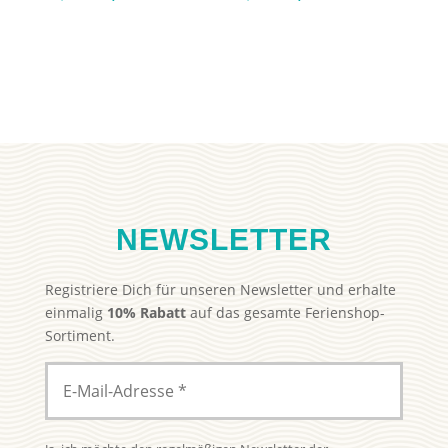
Preis
Preis
Preis
Preis
war:
ist:
war:
ist:
29,99 €
19,99 €.
29,99 €
19,99 €.
NEWSLETTER
Registriere Dich für unseren Newsletter und erhalte
einmalig
10% Rabatt
auf das gesamte Ferienshop-
Sortiment.