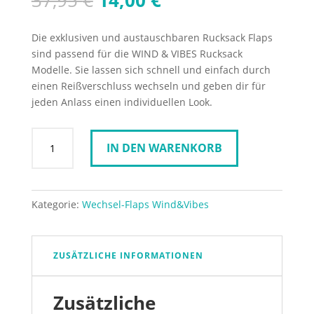
37,95
€
14,00
€
Preis
Preis
war:
ist:
Die exklusiven und austauschbaren Rucksack Flaps
37,95 €
14,00 €.
sind passend für die WIND & VIBES Rucksack
Modelle. Sie lassen sich schnell und einfach durch
einen Reißverschluss wechseln und geben dir für
jeden Anlass einen individuellen Look.
Wind
IN DEN WARENKORB
&
Vibes
Wechselklappe
S
Kategorie:
Wechsel-Flaps Wind&Vibes
Leder
Cognac
Menge
ZUSÄTZLICHE INFORMATIONEN
Zusätzliche