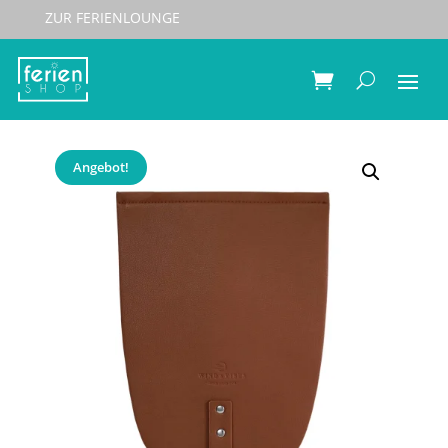
ZUR FERIENLOUNGE
Start
/
Taschen
/
Wechsel-Flaps Wind&Vibes
/ Wind &
Vibes Wechselklappe S Leder Cognac
Angebot!