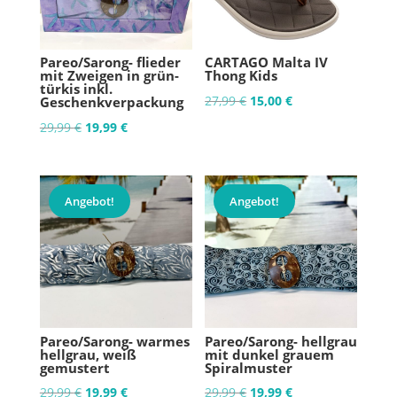
Pareo/Sarong- flieder
CARTAGO Malta IV
mit Zweigen in grün-
Thong Kids
türkis inkl.
Ursprünglicher
Aktueller
27,99
€
15,00
€
Geschenkverpackung
Preis
Preis
Ursprünglicher
Aktueller
29,99
€
19,99
€
war:
ist:
Preis
Preis
27,99 €
15,00 €.
war:
ist:
29,99 €
19,99 €.
Angebot!
Angebot!
Pareo/Sarong- warmes
Pareo/Sarong- hellgrau
hellgrau, weiß
mit dunkel grauem
gemustert
Spiralmuster
Ursprünglicher
Aktueller
Ursprünglicher
Aktueller
29,99
€
19,99
€
29,99
€
19,99
€