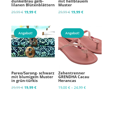
dunkelblau gelb-
mit hellblauem
lilanen Blütenblättern
Muster
Ursprünglicher
Aktueller
Ursprünglicher
Aktueller
29,99
€
19,99
€
29,99
€
19,99
€
Preis
Preis
Preis
Preis
war:
ist:
war:
ist:
29,99 €
19,99 €.
29,99 €
19,99 €.
Angebot!
Angebot!
Pareo/Sarong- schwarz
Zehentrenner
mit blumigem Muster
GRENDHA Cacau
in grün-türkis
Herancas
Ursprünglicher
Aktueller
29,99
€
19,99
€
19,00
€
–
24,99
€
Preis
Preis
war:
ist:
29,99 €
19,99 €.