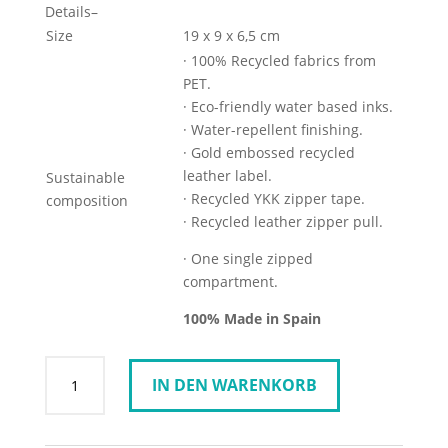
Details
–
Size
19 x 9 x 6,5 cm
· 100% Recycled fabrics from
PET.
· Eco-friendly water based inks.
· Water-repellent finishing.
· Gold embossed recycled
leather label.
Sustainable
· Recycled YKK zipper tape.
composition
· Recycled leather zipper pull.
· One single zipped
compartment.
100% Made in Spain
WOUF
IN DEN WARENKORB
Make
up
Bag