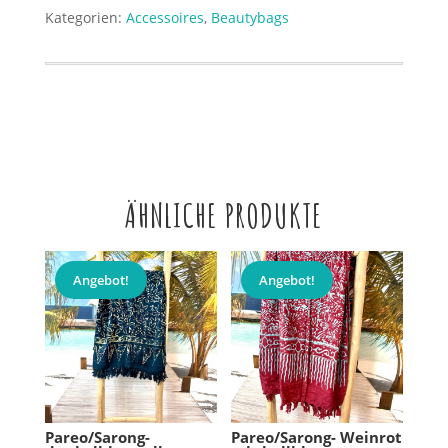
Swimmers
Kategorien:
Accessoires
,
Beautybags
Menge
ÄHNLICHE PRODUKTE
Angebot!
Angebot!
Pareo/Sarong-
Pareo/Sarong- Weinrot