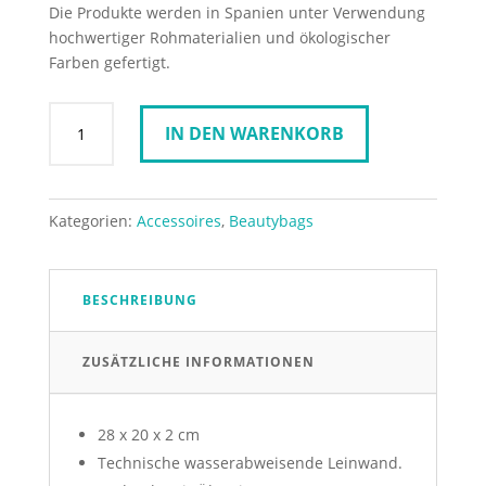
Die Produkte werden in Spanien unter Verwendung
hochwertiger Rohmaterialien und ökologischer
Farben gefertigt.
WOUF
IN DEN WARENKORB
Pouch
Bag
Barceloneta
-
Kategorien:
Accessoires
,
Beautybags
Large
Menge
BESCHREIBUNG
ZUSÄTZLICHE INFORMATIONEN
28 x 20 x 2 cm
Technische wasserabweisende Leinwand.