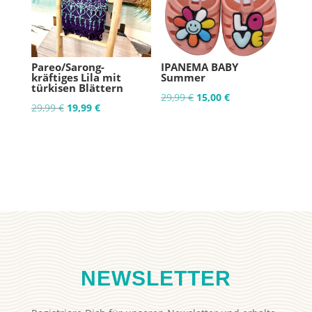
Pareo/Sarong-
IPANEMA BABY
kräftiges Lila mit
Summer
türkisen Blättern
Ursprünglicher
Aktueller
29,99
€
15,00
€
Ursprünglicher
Aktueller
29,99
€
19,99
€
Preis
Preis
Preis
Preis
war:
ist:
war:
ist:
29,99 €
15,00 €.
29,99 €
19,99 €.
NEWSLETTER