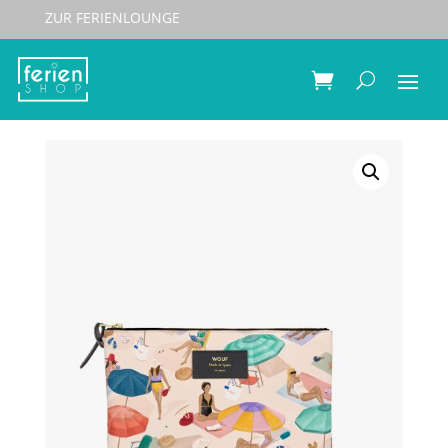
ZUR FERIENLOUNGE
Start
/
Accessoires
/
Beautybags
/ WOUF Pouch Bag
Barceloneta – Large