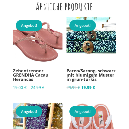
ÄHNLICHE PRODUKTE
Angebot!
Angebot!
Zehentrenner
Pareo/Sarong- schwarz
GRENDHA Cacau
mit blumigem Muster
Herancas
in grün-türkis
Ursprünglicher
Aktueller
19,00
€
–
24,99
€
29,99
€
19,99
€
Preis
Preis
war:
ist:
29,99 €
19,99 €.
Angebot!
Angebot!