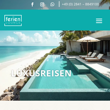
+49 (0) 2841 – 8849100
LUXUSREISEN