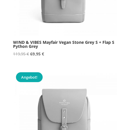
WIND & VIBES Mayfair Vegan Stone Grey S + Flap S
Python Grey
Ursprünglicher
Aktueller
119,95
€
69,95
€
Preis
Preis
war:
ist:
119,95 €
69,95 €.
Angebot!