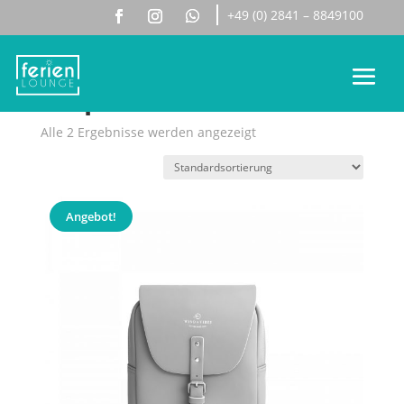
+49 (0) 2841 – 8849100
Start
/ Produkte verschlagwortet mit „Setpreis“
Setpreis
Alle 2 Ergebnisse werden angezeigt
Angebot!