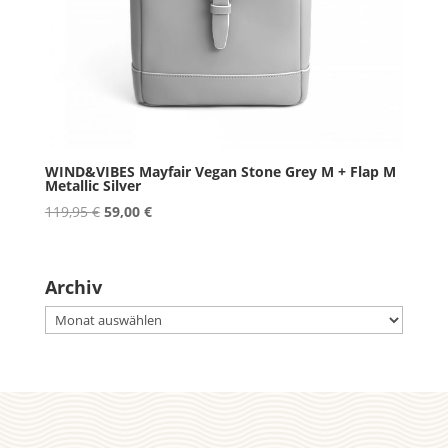
WIND&VIBES Mayfair Vegan Stone Grey M + Flap M
Metallic Silver
Ursprünglicher
Aktueller
119,95
€
59,00
€
Preis
Preis
war:
ist:
119,95 €
59,00 €.
Archiv
Archiv