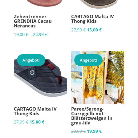
Zehentrenner
CARTAGO Malta IV
GRENDHA Cacau
Thong Kids
Herancas
Ursprünglicher
Aktueller
27,99
€
15,00
€
19,00
€
–
24,99
€
Preis
Preis
war:
ist:
27,99 €
15,00 €.
Angebot!
Angebot!
CARTAGO Malta IV
Pareo/Sarong-
Thong Kids
Currygelb mit
Blätterzweigen in
Ursprünglicher
Aktueller
27,99
€
15,00
€
grau-lila
Preis
Preis
Ursprünglicher
Aktueller
29,99
€
19,99
€
war:
ist: