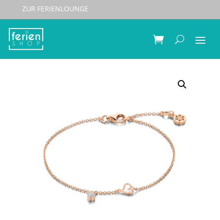
ZUR FERIENLOUNGE
Start
/
Schmuck
/
Armbänder
/ Spirit Icons Armband
Frida 17/19cm