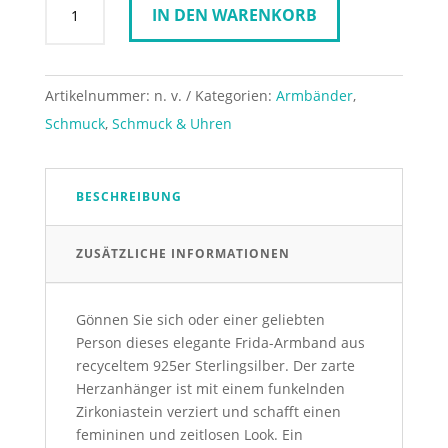
IN DEN WARENKORB
Icons
Armband
Frida
17/19cm
Artikelnummer:
n. v.
Kategorien:
Armbänder
,
Menge
Schmuck
,
Schmuck & Uhren
BESCHREIBUNG
ZUSÄTZLICHE INFORMATIONEN
Gönnen Sie sich oder einer geliebten
Person dieses elegante Frida-Armband aus
recyceltem 925er Sterlingsilber. Der zarte
Herzanhänger ist mit einem funkelnden
Zirkoniastein verziert und schafft einen
femininen und zeitlosen Look. Ein