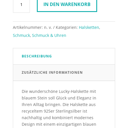
IN DEN WARENKORB
Icons
Halskette
Lucky
Blue
Artikelnummer:
n. v.
Kategorien:
Halsketten
,
42/45cm
Schmuck
,
Schmuck & Uhren
Menge
BESCHREIBUNG
ZUSÄTZLICHE INFORMATIONEN
Die wunderschöne Lucky-Halskette mit
blauem Stein soll Glück und Eleganz in
Ihren Alltag bringen. Die Halskette aus
recyceltem 925er Sterlingsilber ist
nachhaltig und kombiniert modernes
Design mit einem einzigartigen blauen