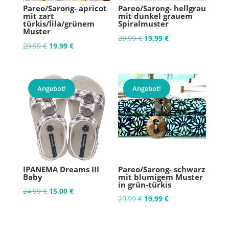
Pareo/Sarong- apricot
Pareo/Sarong- hellgrau
mit zart
mit dunkel grauem
türkis/lila/grünem
Spiralmuster
Muster
Ursprünglicher
Aktueller
29,99
€
19,99
€
Ursprünglicher
Aktueller
29,99
€
19,99
€
Preis
Preis
Preis
Preis
war:
ist:
war:
ist:
29,99 €
19,99 €.
29,99 €
19,99 €.
Angebot!
Angebot!
IPANEMA Dreams III
Pareo/Sarong- schwarz
Baby
mit blumigem Muster
in grün-türkis
Ursprünglicher
Aktueller
24,99
€
15,00
€
Ursprünglicher
Aktueller
29,99
€
19,99
€
Preis
Preis
Preis
Preis
war:
ist:
war:
ist: