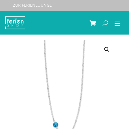
ZUR FERIENLOUNGE
Start
/
Schmuck
/
Halsketten
/ Spirit Icons Halskette
Lucky Blue 42/45cm