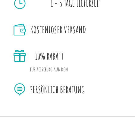
}
1 - 5 TAGE LIEFERZEIT

KOSTENLOSER VERSAND

10% RABATT
für Reisebüro Kunden

PERSÖNLICH BERATUNG