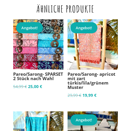
ÄHNLICHE PRODUKTE
Angebot!
Angebot!
Pareo/Sarong- SPARSET
Pareo/Sarong- apricot
2 Stück nach Wahl
mit zart
türkis/lila/grünem
Ursprünglicher
Aktueller
54,99
€
25,00
€
Muster
Preis
Preis
Ursprünglicher
Aktueller
29,99
€
19,99
€
war:
ist:
Preis
Preis
54,99 €
25,00 €.
war:
ist:
29,99 €
19,99 €.
Angebot!