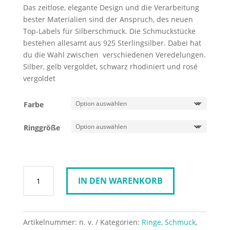
Das zeitlose, elegante Design und die Verarbeitung
bester Materialien sind der Anspruch, des neuen
Top-Labels für Silberschmuck. Die Schmuckstücke
bestehen allesamt aus 925 Sterlingsilber. Dabei hat
du die Wahl zwischen verschiedenen Veredelungen.
Silber, gelb vergoldet, schwarz rhodiniert und rosé
vergoldet
Farbe
Ringgröße
Spirit
IN DEN WARENKORB
Icons
Ring
Basic
Menge
Artikelnummer:
n. v.
Kategorien:
Ringe
,
Schmuck
,