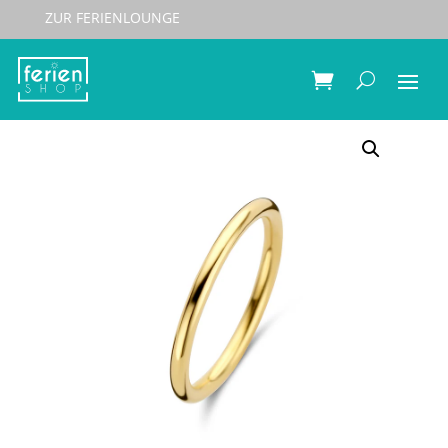
ZUR FERIENLOUNGE
Start
/
Schmuck
/
Ringe
/ Spirit Icons Ring Basic