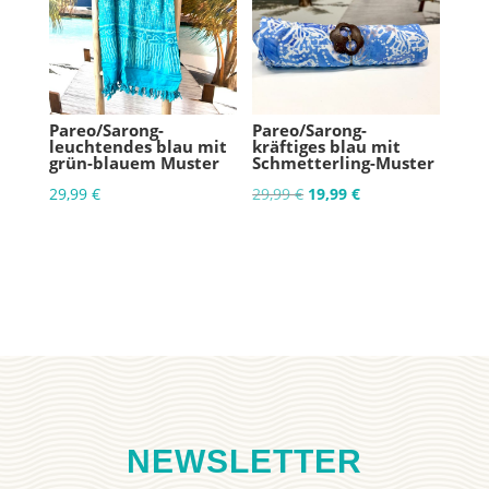
Pareo/Sarong-
Pareo/Sarong-
leuchtendes blau mit
kräftiges blau mit
grün-blauem Muster
Schmetterling-Muster
Ursprünglicher
Aktueller
29,99
€
29,99
€
19,99
€
Preis
Preis
war:
ist:
29,99 €
19,99 €.
NEWSLETTER