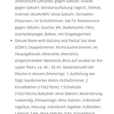
alkoholische Getränke: gegen Gebühr, Snacks:
gegen Gebühr, Minibarauffüllung: täglich, Telefon,
Internet: WLAN/WiFi: ohne Gebühr, Fernseher:
Flatscreen, im Schlafzimmer, Sat-TV, Roomservice:
gegen Gebühr, Dusche, WC, Bademantel, Föhn,
Kosmetikspiegel, Balkon: mit Sitzgelegenheit
Deluxe Room with Balcony and Partial Sea View
(DZM1), Doppelzimmer, Nichtraucherzimmer, im
Hauptgebäude, Meerseite, Meerblick,
eingeschränkter Meerblick, Blick auf located on the
upper floors, ca. 34 – 42 m², Gesamtanzahl der
Räume in diesem Zimmertyp: 1, Aufteilung wie
folgt: kombiniertes Wohn-/Schlafzimmer, 2
Einzelbetten (110x210cm), 1 Schlafsofa
(142x190cm), Babybett: ohne Gebühr, Reservierung
notwendig, Klimaanlage: ohne Gebühr, individuell
regelbar, Heizung: individuell regelbar, Fußboden:
Laminat, Safe: ohne Gebühr, Sofa, Schreibtisch,