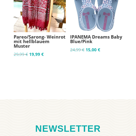
Pareo/Sarong- Weinrot
IPANEMA Dreams Baby
mit hellblauem
Blue/Pink
Muster
Ursprünglicher
Aktueller
24,99
€
15,00
€
Ursprünglicher
Aktueller
29,99
€
19,99
€
Preis
Preis
Preis
Preis
war:
ist:
war:
ist:
24,99 €
15,00 €.
29,99 €
19,99 €.
NEWSLETTER