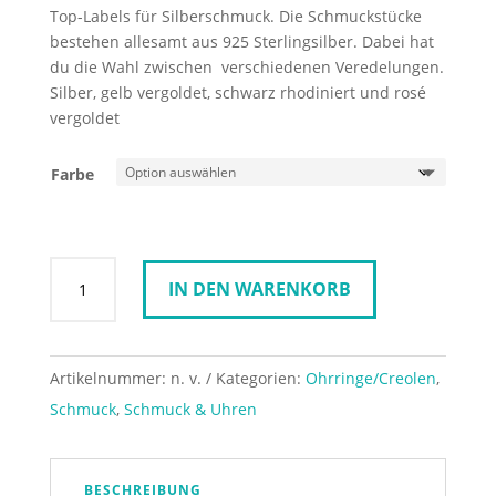
Top-Labels für Silberschmuck. Die Schmuckstücke
bestehen allesamt aus 925 Sterlingsilber. Dabei hat
du die Wahl zwischen verschiedenen Veredelungen.
Silber, gelb vergoldet, schwarz rhodiniert und rosé
vergoldet
Farbe
Spirit
IN DEN WARENKORB
Icons
Ohrringe
Confetti
Pearl
Artikelnummer:
n. v.
Kategorien:
Ohrringe/Creolen
,
Menge
Schmuck
,
Schmuck & Uhren
BESCHREIBUNG