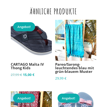
ÄHNLICHE PRODUKTE
Angebot!
CARTAGO Malta IV
Pareo/Sarong-
Thong Kids
leuchtendes blau mit
grün-blauem Muster
Ursprünglicher
Aktueller
27,99
€
15,00
€
29,99
€
Preis
Preis
war:
ist:
27,99 €
15,00 €.
Angebot!
Angebot!