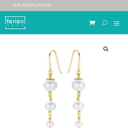
ZUR FERIENLOUNGE
Start
/
Schmuck
/
Ohrringe/Creolen
/ Spirit Icons
Ohrringe Confetti Pearl